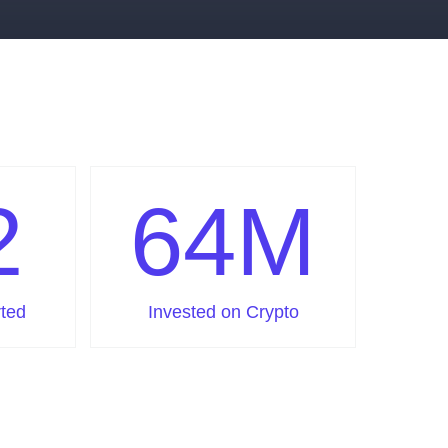
2
64
M
ted
Invested on Crypto